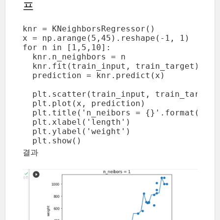
프
knr = KNeighborsRegressor()

x = np.arange(5,45).reshape(-1, 1)

for n in [1,5,10]:

  knr.n_neighbors = n

  knr.fit(train_input, train_target)

  prediction = knr.predict(x)

  plt.scatter(train_input, train_target)

  plt.plot(x, prediction)

  plt.title('n_neibors = {}'.format(n))

  plt.xlabel('length')

  plt.ylabel('weight')

  plt.show()
결과