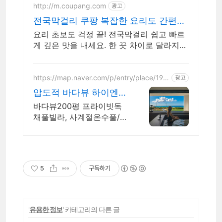
http://m.coupang.com
광고
전국막걸리 쿠팡 복잡한 요리도 간편하
게
요리 초보도 걱정 끝! 전국막걸리 쉽고 빠르
게 깊은 맛을 내세요. 한 끗 차이로 달라지는
조미료, 깊고 진한 맛을 집에서 즐기세요.
https://map.naver.com/p/entry/place/197
광고
0846886
압도적 바다뷰 하이엔드
풀빌라 7-8월 한정 수영
바다뷰200평 프라이빗독
장 포함
채풀빌라, 사계절온수풀/바
다뷰자쿠지/사우나/200인
치시네마 200평 잔디정원,
소파에서 바다뷰, 에메랄드
감성 수영장, 핀란드 사우
5
구독하기
나, 불멍
'
유용한 정보
' 카테고리의 다른 글