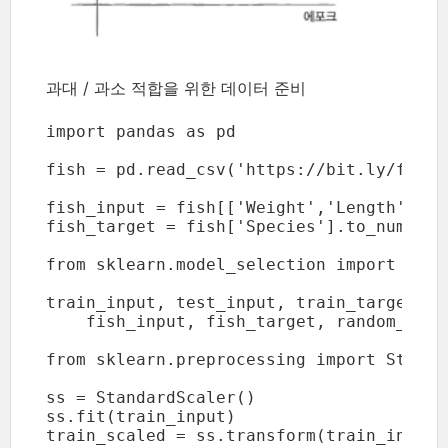
과대 / 과소 적합을 위한 데이터 준비
import pandas as pd

fish = pd.read_csv('https://bit.ly/fish_c
fish_input = fish[['Weight','Length','Di
fish_target = fish['Species'].to_numpy()

from sklearn.model_selection import trai
train_input, test_input, train_target, t
    fish_input, fish_target, random_state
from sklearn.preprocessing import Standar
ss = StandardScaler()

ss.fit(train_input)

train_scaled = ss.transform(train_input)
