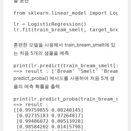
을 훈련
from sklearn.linear_model import Logisti
lr = LogisticRegression()

lr.fit(train_bream_smelt, target_bream_s
훈련한 모델을 사용해서 train_bream_smelt에 있
는 처음 5개의 샘플을 예측
print(lr.predict(train_bream_smelt[:5]))

==> result : ['Bream' 'Smelt' 'Bream' 'B
predict_proba() 메서드를 사용하여 처음 5개 샘
플의 예측 확률을 출력
print(lr.predict_proba(train_bream_smelt[
==> result : 

[[0.99759855 0.00240145]

 [0.02735183 0.97264817]

 [0.99486072 0.00513928]

 [0.98584202 0.01415798]
